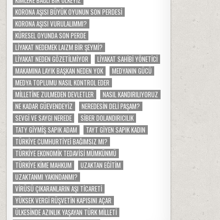
KIMLERE BAĞLI BIR ÜLKEYIZ
KORONA AŞISI BÜYÜK OYUNUN SON PERDESI
KORONA AŞISI VURULALIMMI?
KÜRESEL OYUNDA SON PERDE
LIYAKAT NEDEMEK LAIZM BIR ŞEYMI?
LIYAKAT NEDEN GÖZETILMIYOR
LIYAKAT SAHIBI YÖNETICI
MAKAMINA LAYIK BAŞKAN NEDEN YOK
MEDYANIN GÜCÜ
MEDYA TOPLUMU NASIL KONTROL EDER
MILLETINE ZULMEDEN DEVLETLER
NASIL KANDIRILIYORUZ
NE KADAR GÜEVENDEYIZ
NEREDESIN DELI PAŞAM?
SEVGI VE SAYGI NEREDE
SIBER DOLANDIRICILIK
TATY GIYMIŞ SAPIK ADAM
TAYT GIYEN SAPIK KADIN
TÜRKIYE CUMHURTIYEI BAĞIMSIZ MI?
TÜRKIYE EKONOMIK TEDAVISI MÜMKÜNMÜ
TÜRKIYE KIME MAHKUM
UZAKTAN EĞITIM
UZAKTANMI YAKINDANMI?
VIRÜSÜ ÇIKARANLARIN AŞI TICARETI
YÜKSEK VERGI RÜŞVETIN KAPISINI AÇAR
ÜLKESINDE AZINLIK YAŞAYAN TÜRK MILLETI