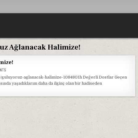
uz Ağlanacak Halimize!
mize!
ON
ENTS
GÜLÜYORUZ
AĞLANACAK
lar/guluyoruz-aglanacak-halimize-1084801h Değerli Dostlar Geçen
HALIMIZE!
sında yaşadıklarım daha da ilginç olan bir hadiseden