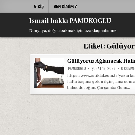
Skip
GIRIŞ
BEN KIMIM ?
to
content
Ismail hakkı PAMUKOGLU
Dünyaya, doğru bakmak için uzaklaşmalısınız
Etiket:
Gülüyor
Gülüyoruz Ağlanacak Hali
PAMUKOGLU
ŞUBAT 18, 2026
0 COMM
https://www.istiklal.com.tr/yazar
hafta başıma gelen ilginç ama sonra
bahsedeceğim. Çarşamba Günü…