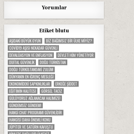
Yorumlar
Etiket blutu
AŞIDAKI BÜYÜK OYUN
BIZ BAĞIMSIZ BIR ÜLKE MIYIZ?
COVID19 AŞISI NEKADAR GÜVENLI
DEVALÜASYON VE ENFLASYON
DEVLETI KIM YÖNETIYOR
DIJITAL GÜVENLIK
DOĞU TÜRKISTAN
DOĞU TÜRKISTANDAKI ZULÜM
DÜNYANIN EN IĞRENÇ MESLEĞI
EKONOMIDEKI SAPKINLIKLAR
ERKEĞE ŞIDDET
EĞITIMIN KALITESI
GÖRSEL TACIZ
GÜLÜYORUZ AĞLANACAK HALIMIZE!
GÜNDEMSIZ GÜNDEM!
HANGI CHAT PROGRAMI GÜVENLIDIR
HANGISI DAHA ÖNEMLI KONU
JÜPITER VE SATÜRN KAVUŞTU